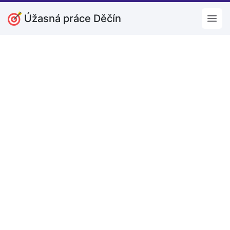
Úžasná práce Děčín
Open