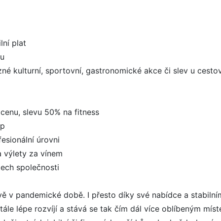
lní plat
pu
né kulturní, sportovní, gastronomické akce či slev u cesto
cenu, slevu 50% na fitness
up
esionální úrovni
a výlety za vínem
tech společnosti
ě v pandemické době. I přesto díky své nabídce a stabilním
tále lépe rozvíjí a stává se tak čím dál více oblíbeným mís