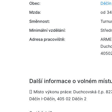
Obec:
Děčín
Mzda:
od 34
Směnnost:
Turnu
Minimální vzdělání:
Střed
Adresa pracoviště:
ARMEX
Duchc
4050
Další informace o volném míst
[] Místo výkonu práce: Duchcovská č.p. 82
Děčín I-Děčín, 405 02 Děčín 2