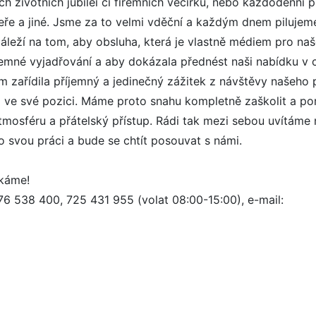
ých životních jubileí či firemních večírků, nebo každodenní p
čeře a jiné. Jsme za to velmi vděční a každým dnem pilujem
eží na tom, aby obsluha, která je vlastně médiem pro naš
íjemné vyjadřování a aby dokázala přednést naši nabídku v 
m zařídila příjemný a jedinečný zážitek z návštěvy našeho
ve své pozici. Máme proto snahu kompletně zaškolit a porad
tmosféru a přátelský přístup. Rádi tak mezi sebou uvítáme
o svou práci a bude se chtít posouvat s námi.
tkáme!
76 538 400, 725 431 955 (volat 08:00-15:00), e-mail: