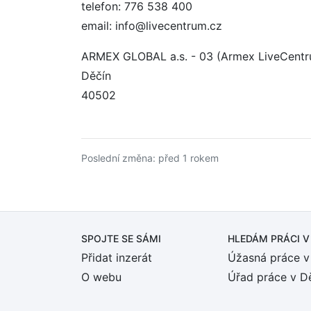
telefon: 776 538 400
email: info@livecentrum.cz
ARMEX GLOBAL a.s. - 03 (Armex LiveCent
Děčín
40502
Poslední změna: před 1 rokem
SPOJTE SE SÁMI
HLEDÁM PRÁCI
V
Přidat inzerát
Úžasná práce v
O webu
Úřad práce v D