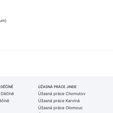
rum)
 DĚČÍNĚ
ÚŽASNÁ PRÁCE JINDE
 Děčíně
Úžasná práce Chomutov
ěčíně
Úžasná práce Karviná
Úžasná práce Olomouc