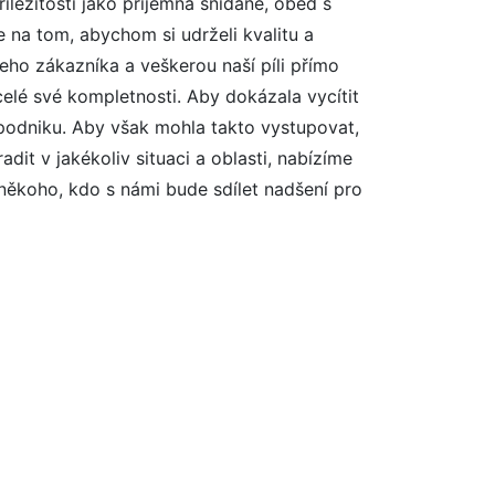
říležitosti jako příjemná snídaně, oběd s
e na tom, abychom si udrželi kvalitu a
eho zákazníka a veškerou naší píli přímo
celé své kompletnosti. Aby dokázala vycítit
 podniku. Aby však mohla takto vystupovat,
it v jakékoliv situaci a oblasti, nabízíme
 někoho, kdo s námi bude sdílet nadšení pro