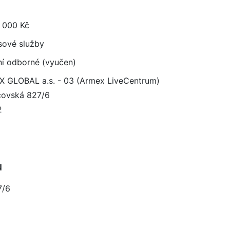
 000 Kč
sové služby
ní odborné (vyučen)
 GLOBAL a.s. - 03 (Armex LiveCentrum)
ovská 827/6
2
u
7/6