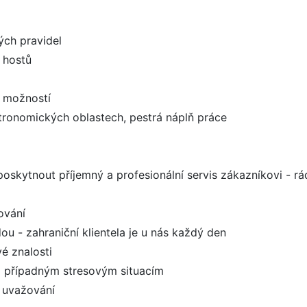
ých pravidel
 hostů
e možností
tronomických oblastech, pestrá náplň práce
oskytnout příjemný a profesionální servis zákazníkovi - rá
ování
ou - zahraniční klientela je u nás každý den
é znalosti
i případným stresovým situacím
é uvažování