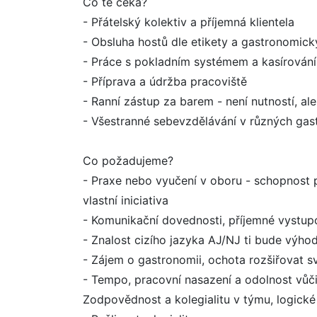
Co tě čeká?
- Přátelský kolektiv a příjemná klientela
- Obsluha hostů dle etikety a gastronomick
- Práce s pokladním systémem a kasírování
- Příprava a údržba pracoviště
- Ranní zástup za barem - není nutností, al
- Všestranné sebevzdělávání v různých gas
Co požadujeme?
- Praxe nebo vyučení v oboru - schopnost p
vlastní iniciativa
- Komunikační dovednosti, příjemné vystup
- Znalost cizího jazyka AJ/NJ ti bude výhod
- Zájem o gastronomii, ochota rozšiřovat sv
- Tempo, pracovní nasazení a odolnost vůč
Zodpovědnost a kolegialitu v týmu, logick