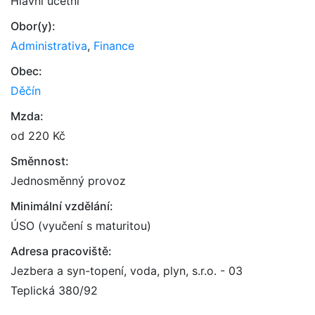
Hlavní účetní
Obor(y):
Administrativa
,
Finance
Obec:
Děčín
Mzda:
od 220 Kč
Směnnost:
Jednosměnný provoz
Minimální vzdělání:
ÚSO (vyučení s maturitou)
Adresa pracoviště:
Jezbera a syn-topení, voda, plyn, s.r.o. - 03
Teplická 380/92