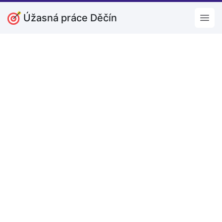
Úžasná práce Děčín
Open