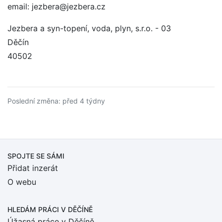
email: jezbera@jezbera.cz
Jezbera a syn-topení, voda, plyn, s.r.o. - 03
Děčín
40502
Poslední změna: před 4 týdny
SPOJTE SE SÁMI
Přidat inzerát
O webu
HLEDÁM PRÁCI
V DĚČÍNĚ
Úžasná práce v Děčíně