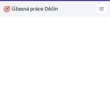
Úžasná práce Děčín
Open