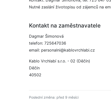
Kontakt: Dagmar Šimonová, tel. 725 647 0
Nutné zaslání životopisu od zájemců na ema
Kontakt na zaměstnavatele
Dagmar Šimonová
telefon: 725647036
email: personalni@kablovrchlabi.cz
Kablo Vrchlabí s.r.o. - 02 (Děčín)
Děčín
40502
Poslední změna: před 9 měsíci