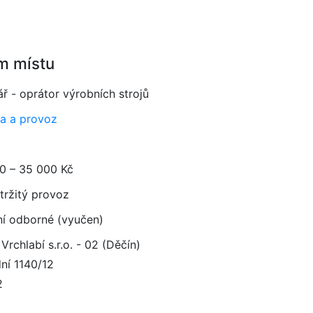
m místu
ř - oprátor výrobních strojů
a a provoz
0 – 35 000 Kč
tržitý provoz
ní odborné (vyučen)
Vrchlabí s.r.o. - 02 (Děčín)
ní 1140/12
2