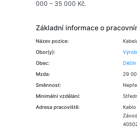
000 – 35 000 Kč.
Základní informace o pracovní
Název pozice:
Kabelá
Obor(y):
Výrob
Obec:
Děčín
Mzda:
29 00
Směnnost:
Nepře
Minimální vzdělání:
Střed
Adresa pracoviště:
Kablo 
Závod
4050