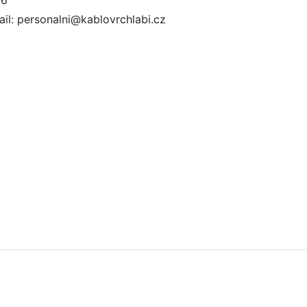
36
il: personalni@kablovrchlabi.cz