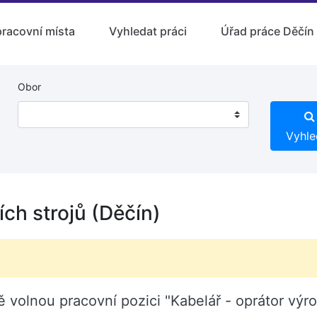
pracovní místa
Vyhledat práci
Úřad práce Děčín
Obor
Vyhle
ích strojů (Děčín)
ně volnou pracovní pozici "Kabelář - oprátor výr