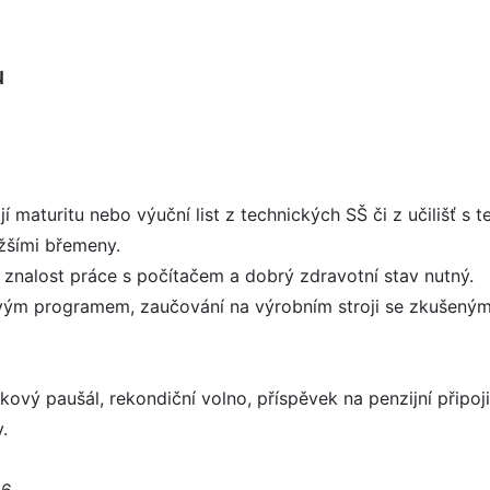
u
í maturitu nebo výuční list z technických SŠ či z učilišť 
žšími břemeny.
 znalost práce s počítačem a dobrý zdravotní stav nutný.
ovým programem, zaučování na výrobním stroji se zkušeným
vý paušál, rekondiční volno, příspěvek na penzijní připoji
.