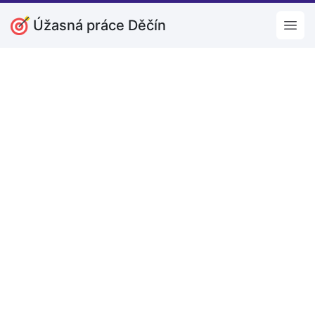
Úžasná práce Děčín
Open