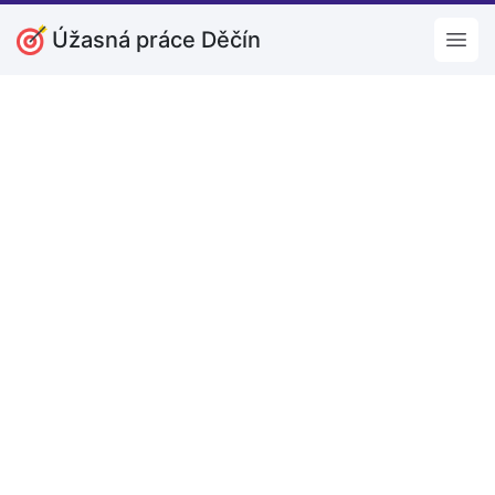
Úžasná práce Děčín
Open