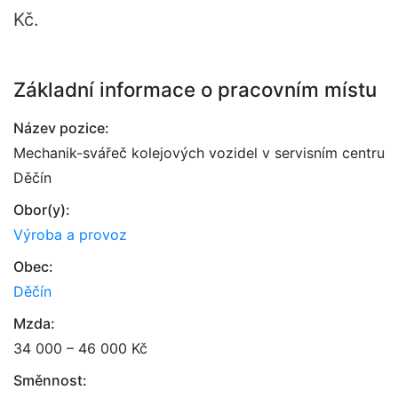
Kč.
Základní informace o pracovním místu
Název pozice:
Mechanik-svářeč kolejových vozidel v servisním centru
Děčín
Obor(y):
Výroba a provoz
Obec:
Děčín
Mzda:
34 000 – 46 000 Kč
Směnnost: