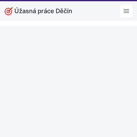
Úžasná práce Děčín
Open