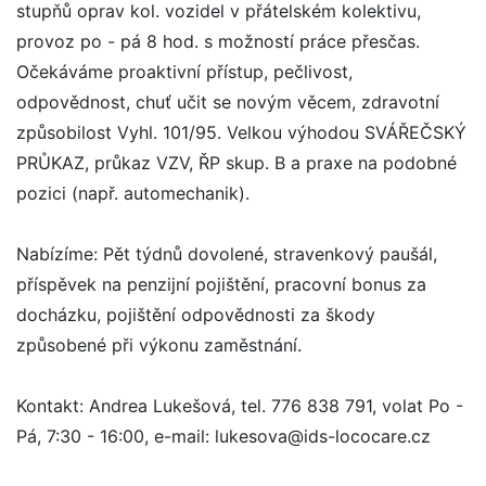
stupňů oprav kol. vozidel v přátelském kolektivu,
provoz po - pá 8 hod. s možností práce přesčas.
Očekáváme proaktivní přístup, pečlivost,
odpovědnost, chuť učit se novým věcem, zdravotní
způsobilost Vyhl. 101/95. Velkou výhodou SVÁŘEČSKÝ
PRŮKAZ, průkaz VZV, ŘP skup. B a praxe na podobné
pozici (např. automechanik).
Nabízíme: Pět týdnů dovolené, stravenkový paušál,
příspěvek na penzijní pojištění, pracovní bonus za
docházku, pojištění odpovědnosti za škody
způsobené při výkonu zaměstnání.
Kontakt: Andrea Lukešová, tel. 776 838 791, volat Po -
Pá, 7:30 - 16:00, e-mail: lukesova@ids-lococare.cz