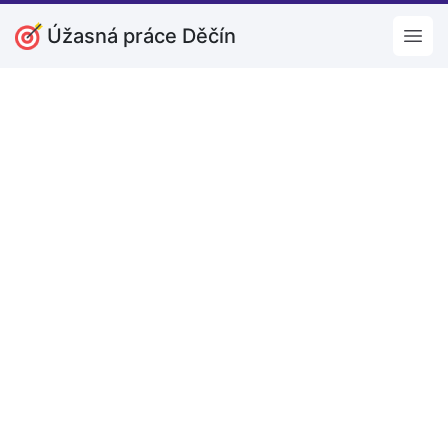
Úžasná práce Děčín
Open