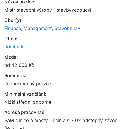
Název pozice:
Mistr stavební výroby - stavbyvedoucví
Obor(y):
Finance
,
Management
,
Stavebnictví
Obec:
Rumburk
Mzda:
od 42 000 Kč
Směnnost:
Jednosměnný provoz
Minimální vzdělání:
Nižší střední odborné
Adresa pracoviště:
SaM silnice a mosty Děčín a.s. - 02 odštěpný závod
(Rumburk)