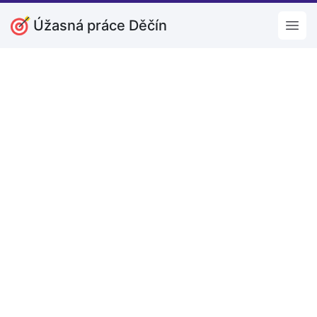
Úžasná práce Děčín
Open