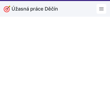
Úžasná práce Děčín
Open