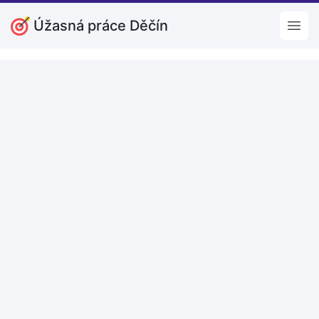
Úžasná práce Děčín
Open