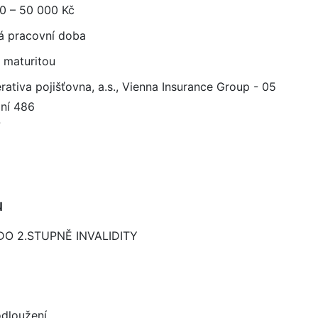
0 – 50 000 Kč
á pracovní doba
 maturitou
ativa pojišťovna, a.s., Vienna Insurance Group - 05
ní 486
7
u
DO 2.STUPNĚ INVALIDITY
dloužení.