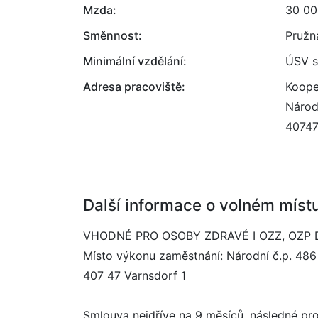
Mzda:
30 00
Směnnost:
Pružn
Minimální vzdělání:
ÚSV s
Adresa pracoviště:
Kooper
Národ
4074
Další informace o volném míst
VHODNÉ PRO OSOBY ZDRAVÉ I OZZ, OZP 
Místo výkonu zaměstnání: Národní č.p. 486
407 47 Varnsdorf 1
Smlouva nejdříve na 9 měsíců, následné pro