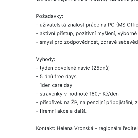
Požadavky:
- uživatelská znalost práce na PC (MS Offi
- aktivní přístup, pozitivní myšlení, výbo
- smysl pro zodpovědnost, zdravé sebevěd
Výhody:
- týden dovolené navíc (25dnů)
- 5 dnů free days
- 1den care day
- stravenky v hodnotě 160,- Kč/den
- příspěvek na ŽP, na penzijní připojištění,
- firemní akce a další..
Kontakt: Helena Vronská - regionální ředite