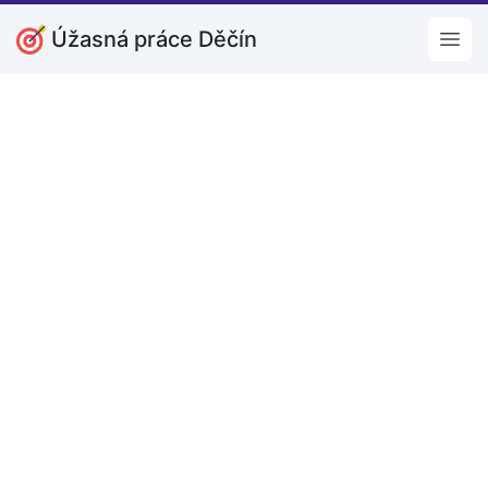
Úžasná práce Děčín
Open