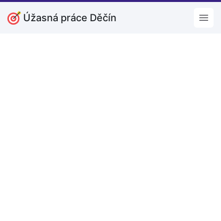
Úžasná práce Děčín
Open