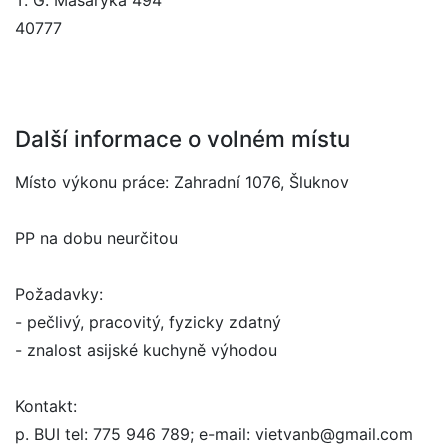
T. G. Masaryka 494
40777
Další informace o volném místu
Místo výkonu práce: Zahradní 1076, Šluknov
PP na dobu neurčitou
Požadavky:
- pečlivý, pracovitý, fyzicky zdatný
- znalost asijské kuchyně výhodou
Kontakt:
p. BUI tel: 775 946 789; e-mail: vietvanb@gmail.com