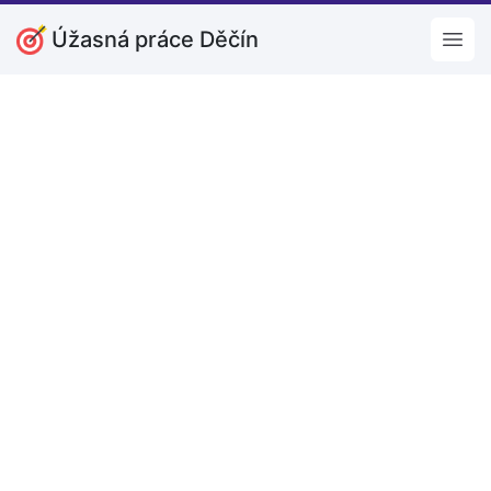
Úžasná práce Děčín
Open