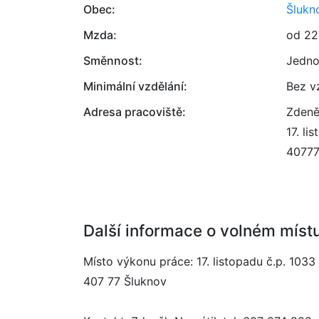
Obec:
Šlukn
Mzda:
od 22
Směnnost:
Jedno
Minimální vzdělání:
Bez v
Adresa pracoviště:
Zdeně
17. li
4077
Další informace o volném míst
Místo výkonu práce: 17. listopadu č.p. 1033
407 77 Šluknov