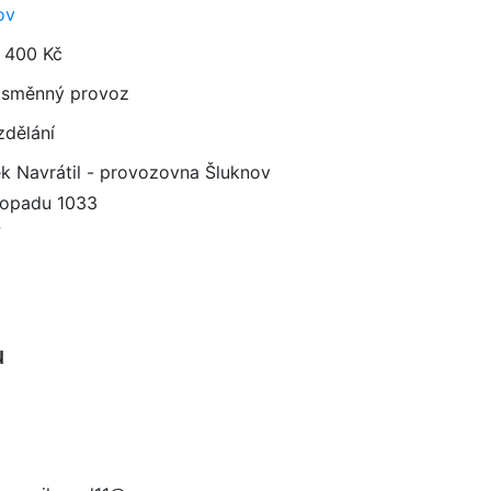
ov
 400 Kč
směnný provoz
zdělání
k Navrátil - provozovna Šluknov
stopadu 1033
7
u