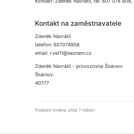
Kontakt: Zdeněk Navrátil, tel: 607 074 808,
Kontakt na zaměstnavatele
Zdeněk Navrátil
telefon: 607074808
email: r.vel11@seznam.cz
Zdeněk Navrátil - provozovna Šluknov
Šluknov
40777
Poslední změna: před 7 měsíci