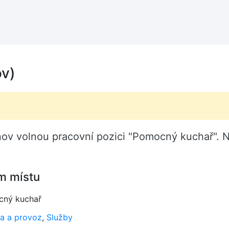
v)
knov volnou pracovní pozici "Pomocný kuchař". 
m místu
ný kuchař
a a provoz
,
Služby