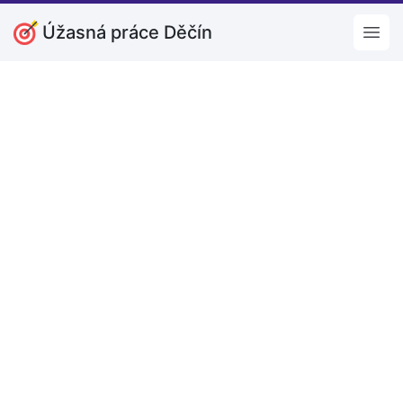
Úžasná práce Děčín
Open