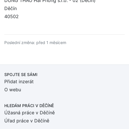
DUNG THAO Hai Phong s.r.o. - 02 (Děčín)
Děčín
40502
Poslední změna: před 1 měsícem
SPOJTE SE SÁMI
Přidat inzerát
O webu
HLEDÁM PRÁCI
V DĚČÍNĚ
Úžasná práce v Děčíně
Úřad práce v Děčíně