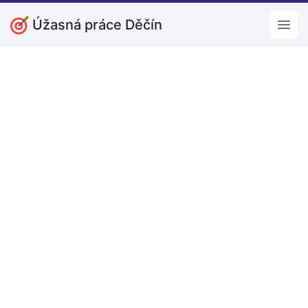
Úžasná práce Děčín
Open