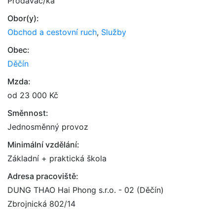
Prodavač/ka
Obor(y):
Obchod a cestovní ruch
,
Služby
Obec:
Děčín
Mzda:
od 23 000 Kč
Směnnost:
Jednosměnný provoz
Minimální vzdělání:
Základní + praktická škola
Adresa pracoviště:
DUNG THAO Hai Phong s.r.o. - 02 (Děčín)
Zbrojnická 802/14