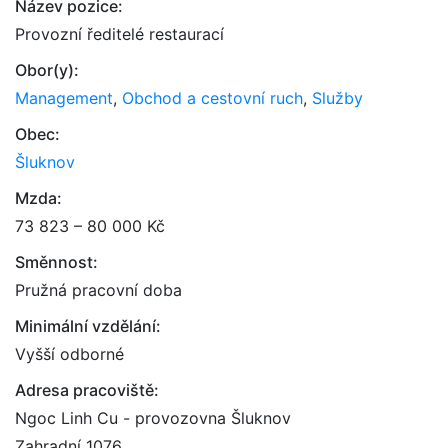
Název pozice:
Provozní ředitelé restaurací
Obor(y):
Management
,
Obchod a cestovní ruch
,
Služby
Obec:
Šluknov
Mzda:
73 823 – 80 000 Kč
Směnnost:
Pružná pracovní doba
Minimální vzdělání:
Vyšší odborné
Adresa pracoviště:
Ngoc Linh Cu - provozovna Šluknov
Zahradní 1076