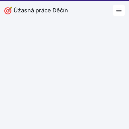
Úžasná práce Děčín
Open