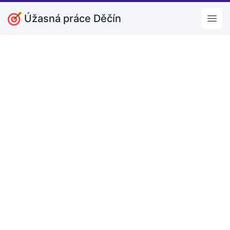
Úžasná práce Děčín
Open