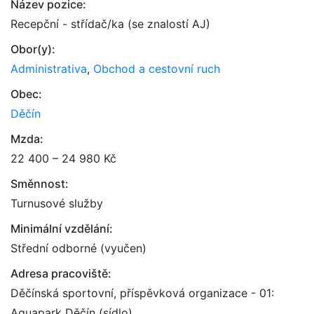
Název pozice:
Recepční - střídač/ka (se znalostí AJ)
Obor(y):
Administrativa
,
Obchod a cestovní ruch
Obec:
Děčín
Mzda:
22 400 – 24 980 Kč
Směnnost:
Turnusové služby
Minimální vzdělání:
Střední odborné (vyučen)
Adresa pracoviště:
Děčínská sportovní, příspěvková organizace - 01:
Aquapark Děčín (sídlo)