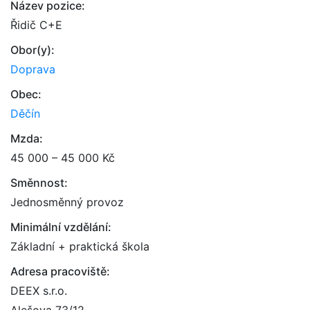
Název pozice:
Řidič C+E
Obor(y):
Doprava
Obec:
Děčín
Mzda:
45 000 – 45 000 Kč
Směnnost:
Jednosměnný provoz
Minimální vzdělání:
Základní + praktická škola
Adresa pracoviště:
DEEX s.r.o.