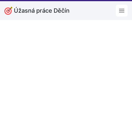
Úžasná práce Děčín
Open