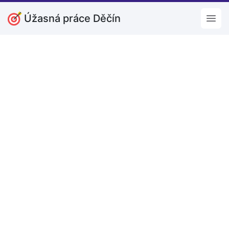
Úžasná práce Děčín
Open