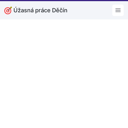
Úžasná práce Děčín
Open