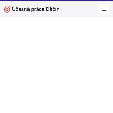
Úžasná práce Děčín
Open