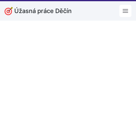
Úžasná práce Děčín
Open