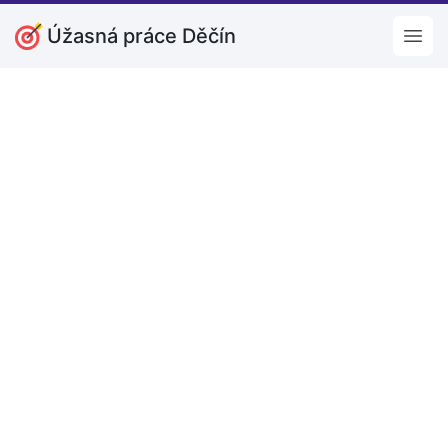
Úžasná práce Děčín
Open