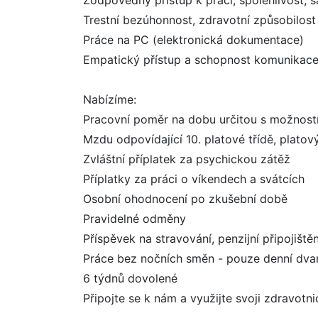
Zodpovědný přístup k práci, spolehlivost, 
Trestní bezúhonnost, zdravotní způsobilost
Práce na PC (elektronická dokumentace)
Empatický přístup a schopnost komunikace 
Nabízíme:
Pracovní poměr na dobu určitou s možnost
Mzdu odpovídající 10. platové třídě, plato
Zvláštní příplatek za psychickou zátěž
Příplatky za práci o víkendech a svátcích
Osobní ohodnocení po zkušební době
Pravidelné odměny
Příspěvek na stravování, penzijní připojištěn
Práce bez nočních směn - pouze denní dv
6 týdnů dovolené
Připojte se k nám a využijte svoji zdravotn