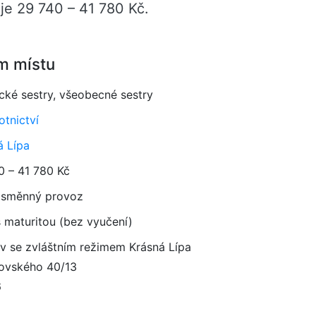
je 29 740 – 41 780 Kč.
m místu
ické sestry, všeobecné sestry
otnictví
á Lípa
0 – 41 780 Kč
směnný provoz
 maturitou (bez vyučení)
 se zvláštním režimem Krásná Lípa
ovského 40/13
6