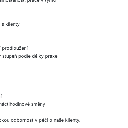
samostanost, práce v týmu
s klienty
í prodloužení
vý stupeň podle délky praxe
í
anáctihodinové směny
ickou odbornost v péči o naše klienty.