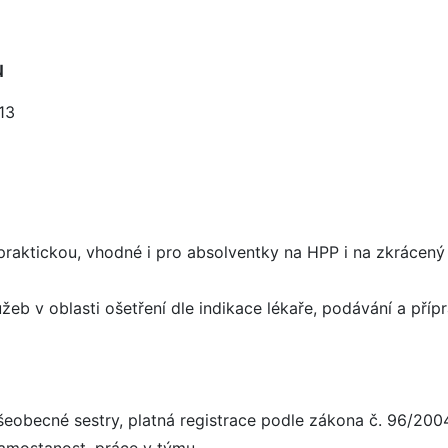
u
13
praktickou, vhodné i pro absolventky na HPP i na zkrácený
žeb v oblasti ošetření dle indikace lékaře, podávání a příp
eobecné sestry, platná registrace podle zákona č. 96/200