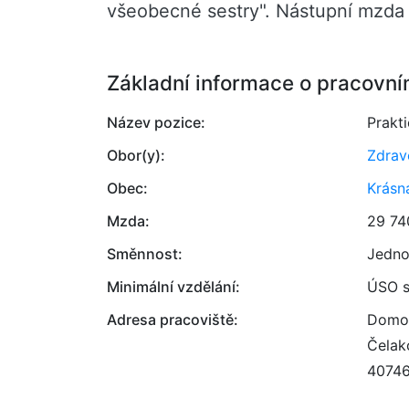
všeobecné sestry". Nástupní mzda 
Základní informace o pracovní
Název pozice:
Prakt
Obor(y):
Zdrav
Obec:
Krásn
Mzda:
29 74
Směnnost:
Jedno
Minimální vzdělání:
ÚSO s
Adresa pracoviště:
Domov
Čelak
4074