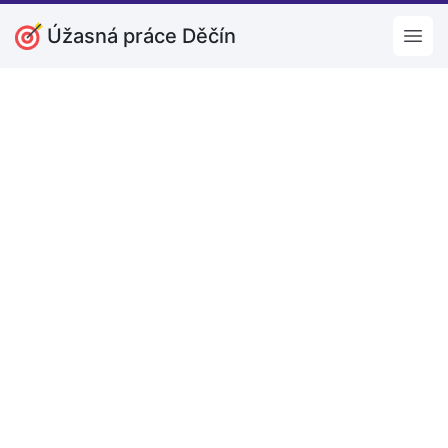
Úžasná práce Děčín
Open