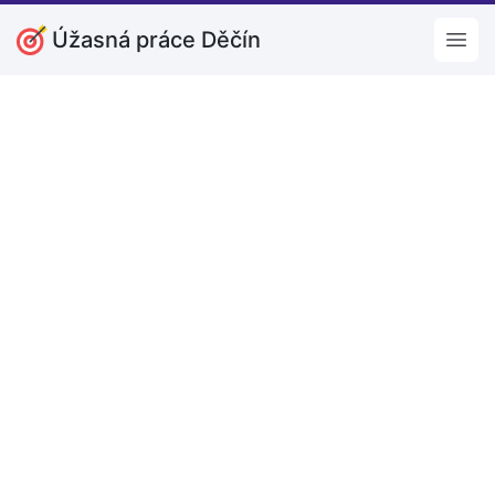
Úžasná práce Děčín
Open