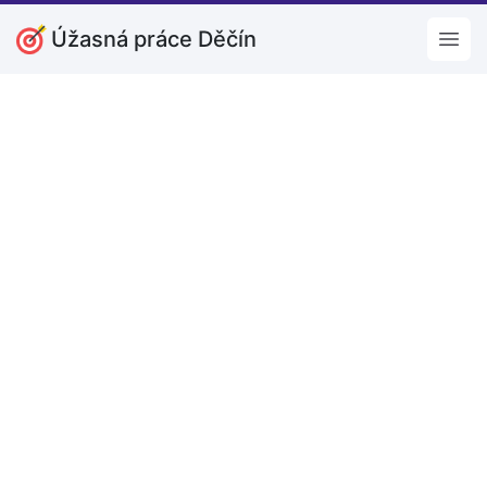
Úžasná práce Děčín
Open